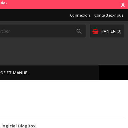
e). OdbDiag vous livre dans toute l'Europe. Vos paiements sont sécuris
X
Connexion
Contactez-nous

PANIER
(0)
PDF ET MANUEL
e logiciel DiagBox