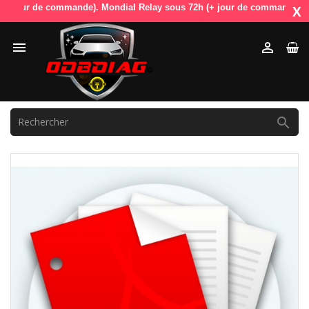
jour de commande). Mondial Relay sous 72h (+ jour de commande). OdbDia
X


