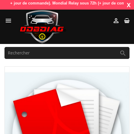
 (+ jour de commande). Mondial Relay sous 72h (+ jour de commande). Od
X


