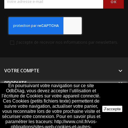
J'accepte de recevoir nos informations par newsletters.
VOTRE COMPTE

PRODUITS

En poursuivant votre navigation sur ce site
OdbDiag, vous devez accepter l’utilisation et
NOTRE SOCIÉTÉ

l'écriture de Cookies sur votre appareil connecté.
Ces Cookies (petits fichiers texte) permettent de
suivre votre navigation, actualiser votre panier,
J'accepte
vous reconnaitre lors de votre prochaine visite et
sécuriser votre connexion. Pour en savoir plus et
© 2026 - ODBDiag, votre spécialiste diagnostique
paramétrer les traceurs: http://www.cnil.fr/vos-
obligations/sites-web-cookies-et-autres-