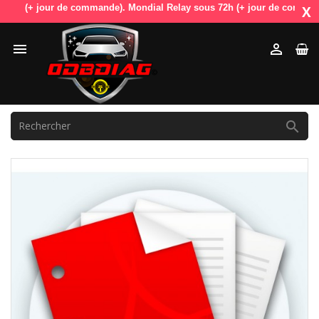
8h (+ jour de commande). Mondial Relay sous 72h (+ jour de commande). 
X


