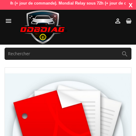
48h (+ jour de commande). Mondial Relay sous 72h (+ jour de commande).
X


