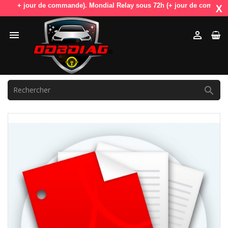
(+ jour de commande). Mondial Relay sous 72h (+ jour de commande). Odb
X


