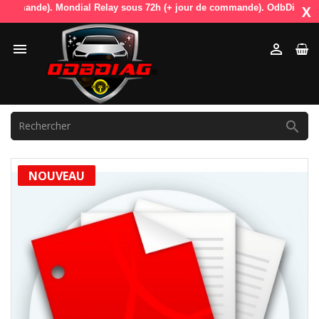
mmande). Mondial Relay sous 72h (+ jour de commande). OdbDiag vous liv
X



NOUVEAU