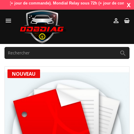
 (+ jour de commande). Mondial Relay sous 72h (+ jour de commande). Od
X



NOUVEAU