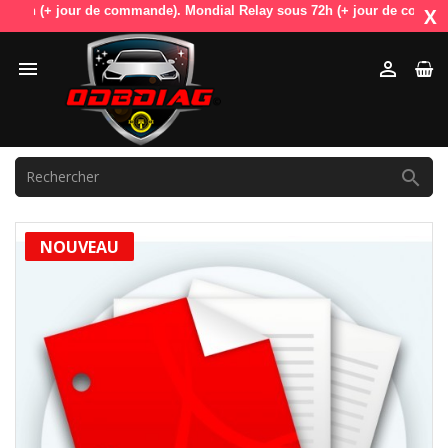
8h (+ jour de commande). Mondial Relay sous 72h (+ jour de commande).
X



NOUVEAU