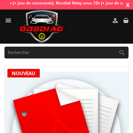
8h (+ jour de commande). Mondial Relay sous 72h (+ jour de commande). 
X



NOUVEAU