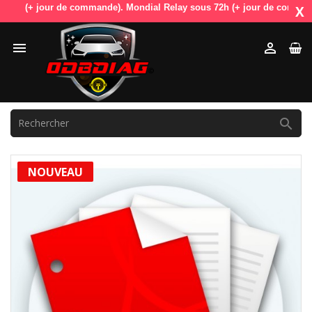
 (+ jour de commande). Mondial Relay sous 72h (+ jour de commande). Od
X



NOUVEAU