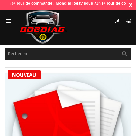
h (+ jour de commande). Mondial Relay sous 72h (+ jour de commande). 
X



NOUVEAU