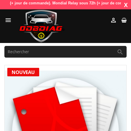
h (+ jour de commande). Mondial Relay sous 72h (+ jour de commande). O
X



NOUVEAU