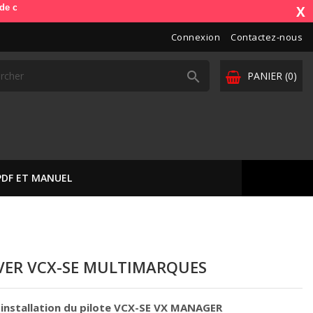
de). OdbDiag vous livre dans toute l'Europe. Vos paiements sont sécuri
X
Connexion
Contactez-nous

PANIER
(0)
PDF ET MANUEL
VER VCX-SE MULTIMARQUES
l'installation du pilote VCX-SE VX MANAGER