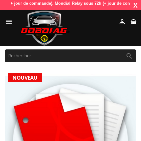
(+ jour de commande). Mondial Relay sous 72h (+ jour de commande). Od
X



NOUVEAU