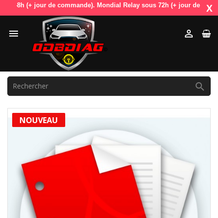
 48h (+ jour de commande). Mondial Relay sous 72h (+ jour de commande
X



NOUVEAU