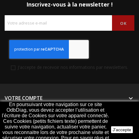
Inscrivez-vous à la newsletter !
J'accepte de recevoir nos informations par newsletters.
VOTRE COMPTE

En poursuivant votre navigation sur ce site
OdbDiag, vous devez accepter l’utilisation et
PRODUITS

l'écriture de Cookies sur votre appareil connecté.
Ces Cookies (petits fichiers texte) permettent de
NOTRE SOCIÉTÉ

suivre votre navigation, actualiser votre panier,
J'accepte
vous reconnaitre lors de votre prochaine visite et
sécuriser votre connexion. Pour en savoir plus et