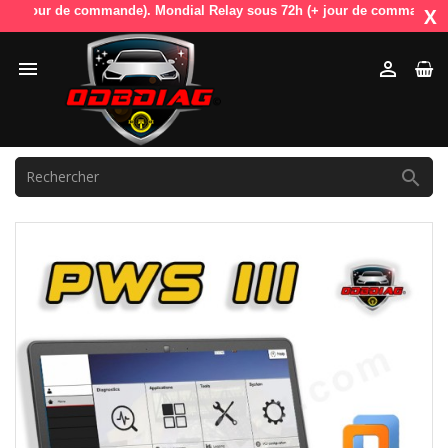
jour de commande). Mondial Relay sous 72h (+ jour de commande). OdbDia
X


