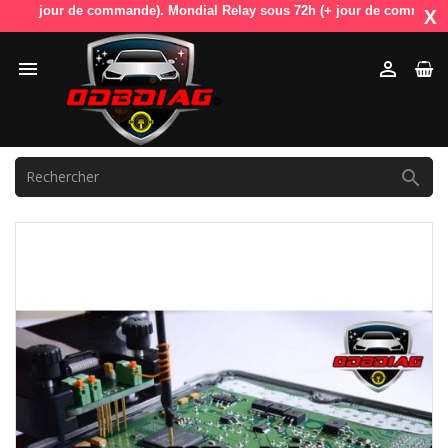
(+ jour de commande). Mondial Relay sous 72h (+ jour de commande). Od
X


