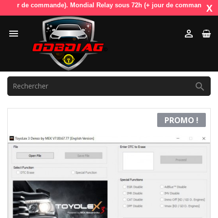
ur de commande). Mondial Relay sous 72h (+ jour de commande). OdbDiag 
X



PROMO !