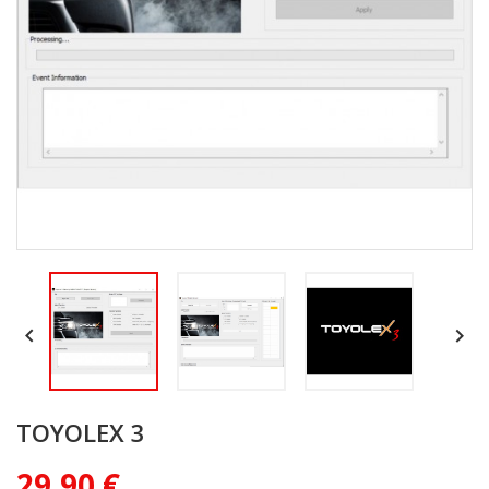


TOYOLEX 3
29,90 €