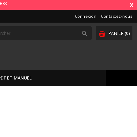
). OdbDiag vous livre dans toute l'Europe. Vos paiements sont sécurisé
X
Connexion
Contactez-nous

PANIER
(0)
PDF ET MANUEL