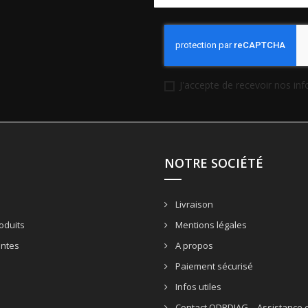
J'accepte de recevoir nos in
NOTRE SOCIÉTÉ
Livraison
oduits
Mentions légales
entes
A propos
Paiement sécurisé
Infos utiles
Contact ODBDIAG – Assistance e