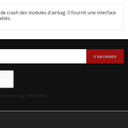
de crash des modules d'airbag. Il fournit une interface
lités.
formations par newsletters.