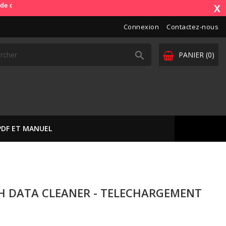
de). OdbDiag vous livre dans toute l'Europe. Vos paiements sont sécuri
X
Connexion
Contactez-nous

PANIER
(0)
PDF ET MANUEL
SH DATA CLEANER - TELECHARGEMENT