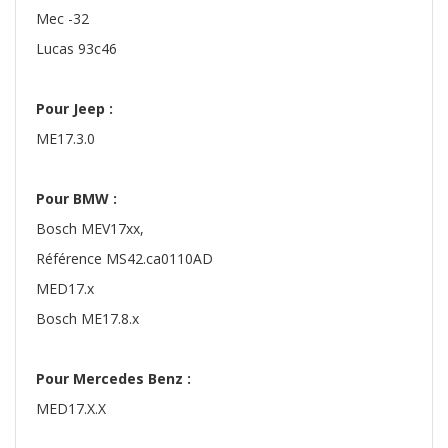
Mec -32
Lucas 93c46
Pour Jeep :
ME17.3.0
Pour BMW :
Bosch MEV17xx,
Référence MS42.ca0110AD
MED17.x
Bosch ME17.8.x
Pour Mercedes Benz :
MED17.X.X