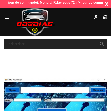
 jour de commande). Mondial Relay sous 72h (+ jour de commande). OdbDi
X


