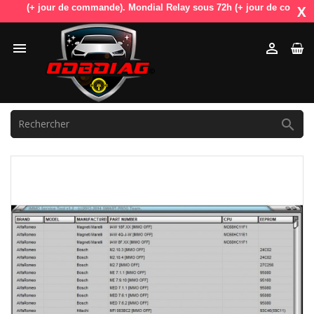
h (+ jour de commande). Mondial Relay sous 72h (+ jour de commande). 
X


