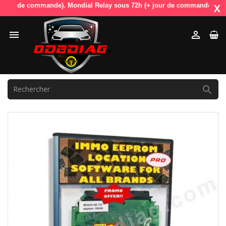
ur de commande). Mondial Relay sous 72h (+ jour de commande). OdbDiag 
X


