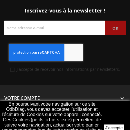
Inscrivez-vous à la newsletter !
J'accepte de recevoir nos informations par newsletters.
VOTRE COMPTE

En poursuivant votre navigation sur ce site
OdbDiag, vous devez accepter l’utilisation et
PRODUITS

l'écriture de Cookies sur votre appareil connecté.
Ces Cookies (petits fichiers texte) permettent de
NOTRE SOCIÉTÉ

suivre votre navigation, actualiser votre panier,
J'accepte