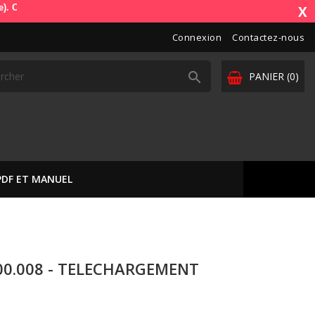
us livre dans toute l'Europe. Vos paiements sont sécurisés (Stripe)
X
Connexion
Contactez-nous

PANIER
(0)
PDF ET MANUEL
00.008 - TELECHARGEMENT