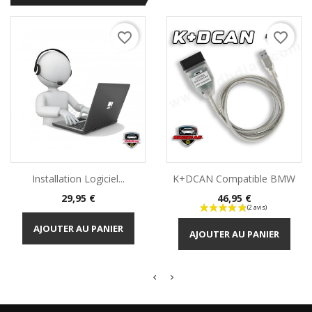
favorite_border
favorite_border
Installation Logiciel...
K+DCAN Compatible BMW
Prix
Prix
29,95 €
46,95 €
AJOUTER AU PANIER
AJOUTER AU PANIER