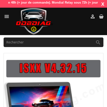
e en 48h (+ jour de commande). Mondial Relay sous 72h (+ jour de comma
X


