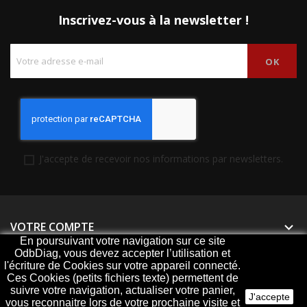
Inscrivez-vous à la newsletter !
J'accepte de recevoir nos informations par newsletters.
VOTRE COMPTE

En poursuivant votre navigation sur ce site
OdbDiag, vous devez accepter l’utilisation et
PRODUITS

l'écriture de Cookies sur votre appareil connecté.
Ces Cookies (petits fichiers texte) permettent de
NOTRE SOCIÉTÉ

suivre votre navigation, actualiser votre panier,
J'accepte
vous reconnaitre lors de votre prochaine visite et