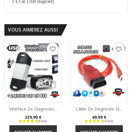
1 x Clé USB (logiciel)
VOUS AIMEREZ AUSSI
PROMO !
favorite_border
favorite_border
Interface De Diagnostic...
Câble De Diagnostic Et...
Prix
Prix
339,90 €
49,99 €