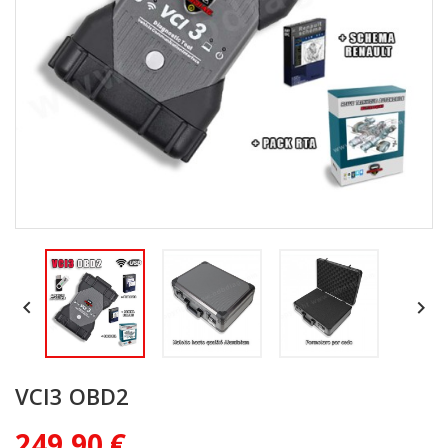


VCI3 OBD2
249,90 €