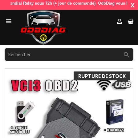
elay sous 72h (+ jour de commande). OdbDiag vous livre dans toute l'E
X



RUPTURE DE STOCK